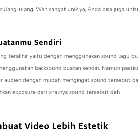
ulang-ulang. Wah sangat unik ya, Anda bisa juga unt
uatanmu Sendiri
ng terakhir yaitu dengan menggunakan sound lagu buata
sa menggunakan
backsound
buatan sendiri. Namun pastik
agar audien dengan mudah mengingat
sound
tersebut b
atkan
exposure
dari viralnya
sound
tersebut deh
buat Video Lebih Estetik