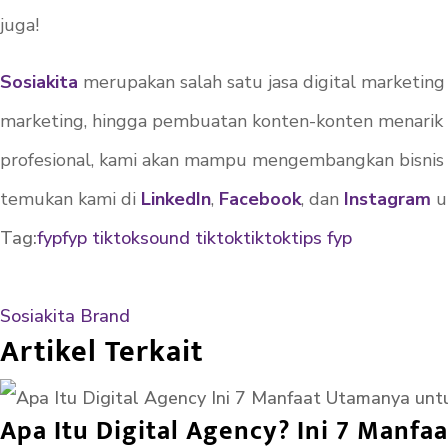
juga!
Sosiakita
merupakan salah satu jasa digital marketin
marketing, hingga pembuatan konten-konten menarik u
profesional, kami akan mampu mengembangkan bisnis 
temukan kami di
LinkedIn
,
Facebook
, dan
Instagram
u
Tag:
fyp
fyp tiktok
sound tiktok
tiktok
tips fyp
Sosiakita Brand
Artikel Terkait
Apa Itu Digital Agency? Ini 7 Man