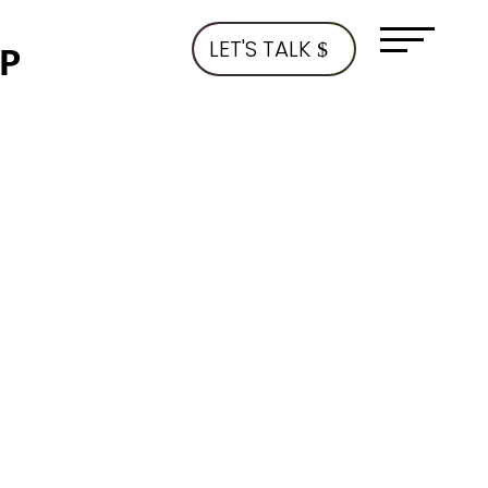
YP
LET'S TALK