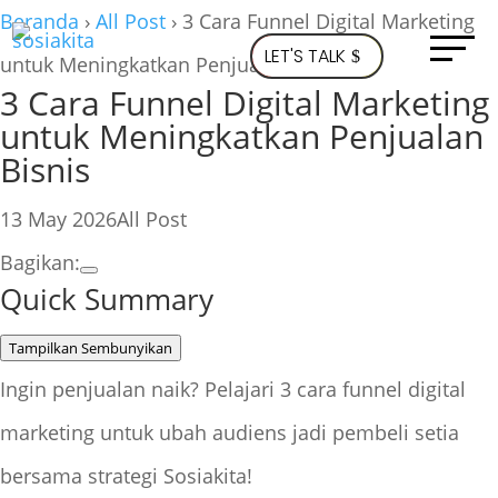
Beranda
›
All Post
›
3 Cara Funnel Digital Marketing
LET'S TALK
untuk Meningkatkan Penjualan Bisnis
3 Cara Funnel Digital Marketing
untuk Meningkatkan Penjualan
Bisnis
13 May 2026
All Post
Bagikan:
Quick Summary
Tampilkan
Sembunyikan
Ingin penjualan naik? Pelajari 3 cara funnel digital
marketing untuk ubah audiens jadi pembeli setia
bersama strategi Sosiakita!