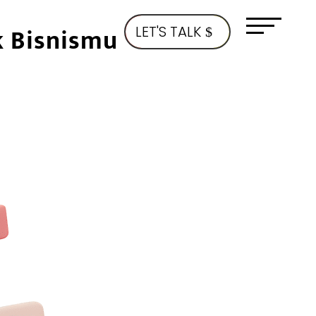
k Bisnismu
LET'S TALK