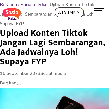
Beranda
›
Social media
›
Upload Konten Tiktok
LET'S TALK
Jangan Lagi Sembarangan, Ada Jadwalnya Loh!
Supaya FYP
Upload Konten Tiktok
Jangan Lagi Sembarangan,
Ada Jadwalnya Loh!
Supaya FYP
15 September 2023
Social media
Bagikan: