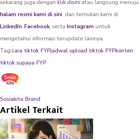
sekarang juga dengan
klik disini
atau langsung menuju
halam resmi kami di sini
dan temukan kami di
LinkedIn
,
Facebook
, serta
Instagram
untuk
mengetahui informasi terupdate lainnya.
Tag:
cara tiktok FYP
jadwal upload tiktok FYP
konten
tiktok supaya FYP
Sosiakita Brand
Artikel Terkait