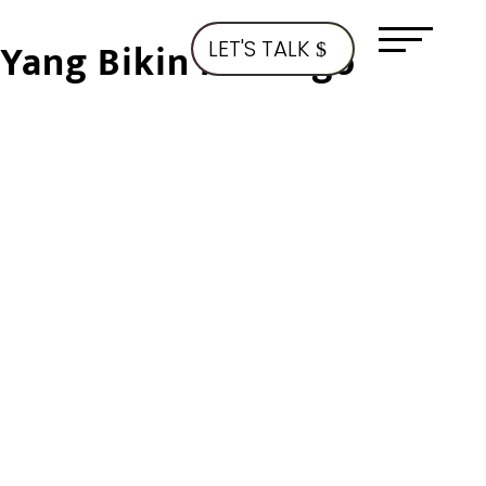
 Yang Bikin Melongo
LET'S TALK