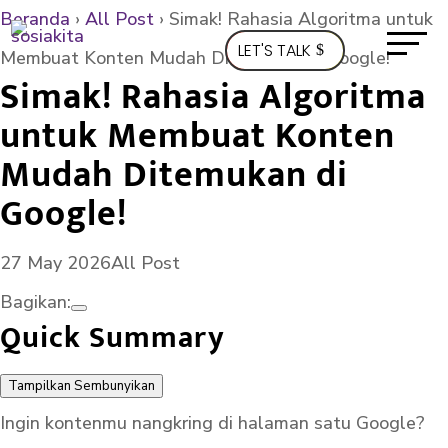
Beranda
›
All Post
›
Simak! Rahasia Algoritma untuk
LET'S TALK
Membuat Konten Mudah Ditemukan di Google!
Simak! Rahasia Algoritma
untuk Membuat Konten
Mudah Ditemukan di
Google!
27 May 2026
All Post
Bagikan:
Quick Summary
Tampilkan
Sembunyikan
Ingin kontenmu nangkring di halaman satu Google?