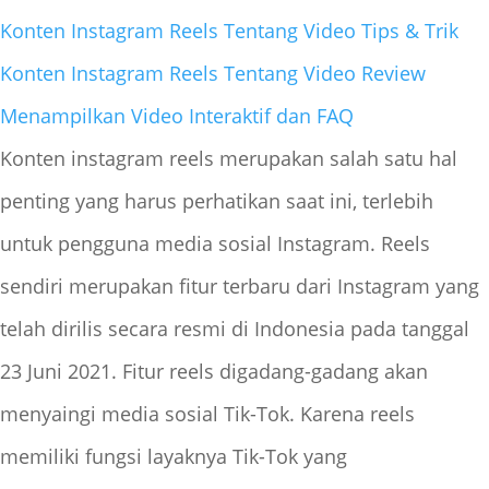
Konten Instagram Reels Tentang Video Tips & Trik
Konten Instagram Reels Tentang Video Review
Menampilkan Video Interaktif dan FAQ
Konten instagram reels merupakan salah satu hal
penting yang harus perhatikan saat ini, terlebih
untuk pengguna media sosial Instagram. Reels
sendiri merupakan fitur terbaru dari Instagram yang
telah dirilis secara resmi di Indonesia pada tanggal
23 Juni 2021. Fitur reels digadang-gadang akan
menyaingi media sosial Tik-Tok. Karena reels
memiliki fungsi layaknya Tik-Tok yang