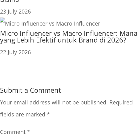
23 July 2026
Micro Influencer vs Macro Influencer: Mana
yang Lebih Efektif untuk Brand di 2026?
22 July 2026
Submit a Comment
Your email address will not be published.
Required
fields are marked
*
Comment
*