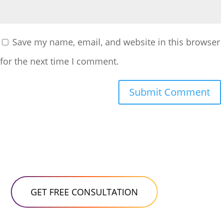
Save my name, email, and website in this browser
for the next time I comment.