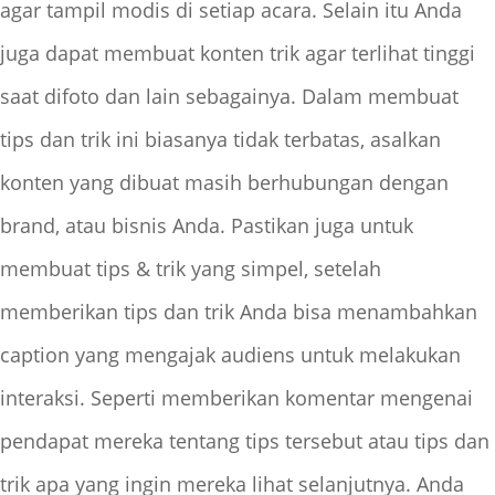
agar tampil modis di setiap acara. Selain itu Anda
juga dapat membuat konten trik agar terlihat tinggi
saat difoto dan lain sebagainya. Dalam membuat
tips dan trik ini biasanya tidak terbatas, asalkan
konten yang dibuat masih berhubungan dengan
brand, atau bisnis Anda. Pastikan juga untuk
membuat tips & trik yang simpel, setelah
memberikan tips dan trik Anda bisa menambahkan
caption yang mengajak audiens untuk melakukan
interaksi. Seperti memberikan komentar mengenai
pendapat mereka tentang tips tersebut atau tips dan
trik apa yang ingin mereka lihat selanjutnya. Anda