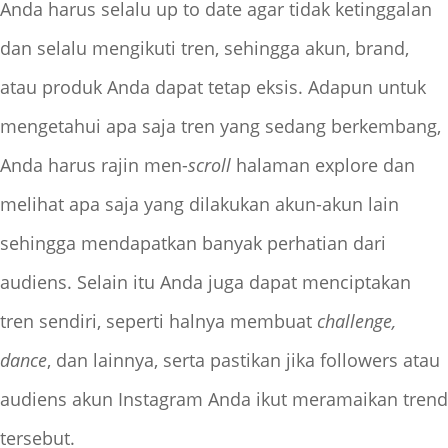
Anda harus selalu up to date agar tidak ketinggalan
dan selalu mengikuti tren, sehingga akun, brand,
atau produk Anda dapat tetap eksis. Adapun untuk
mengetahui apa saja tren yang sedang berkembang,
Anda harus rajin men-
scroll
halaman explore dan
melihat apa saja yang dilakukan akun-akun lain
sehingga mendapatkan banyak perhatian dari
audiens. Selain itu Anda juga dapat menciptakan
tren sendiri, seperti halnya membuat
challenge,
dance
, dan lainnya, serta pastikan jika followers atau
audiens akun Instagram Anda ikut meramaikan trend
tersebut.