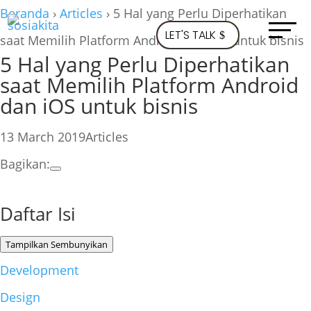
Beranda
›
Articles
›
5 Hal yang Perlu Diperhatikan
LET'S TALK
saat Memilih Platform Android dan iOS untuk bisnis
5 Hal yang Perlu Diperhatikan
saat Memilih Platform Android
dan iOS untuk bisnis
13 March 2019
Articles
Bagikan:
Daftar Isi
Tampilkan
Sembunyikan
Development
Design