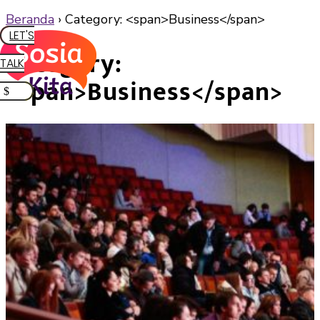
Beranda
›
Category: <span>Business</span>
LET'S
Category:
TALK
<span>Business</span>