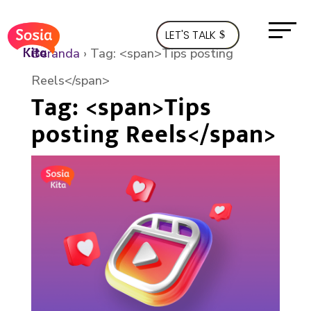
LET'S TALK
Beranda
›
Tag: <span>Tips posting
Reels</span>
Tag: <span>Tips
posting Reels</span>