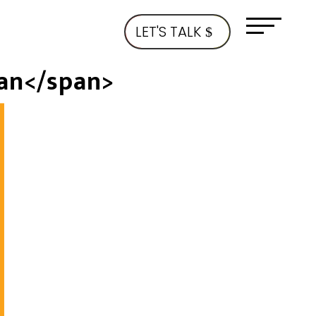
LET'S TALK
ran</span>