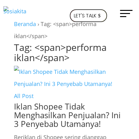
LET'S TALK
Beranda
›
Tag: <span>performa
iklan</span>
Tag: <span>performa
iklan</span>
All Post
Iklan Shopee Tidak
Menghasilkan Penjualan? Ini
3 Penyebab Utamanya!
Beriklan di Shopee sering dianggap