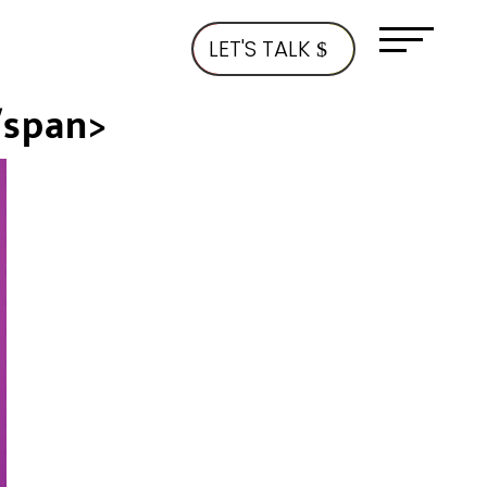
LET'S TALK
/span>