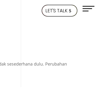
LET'S TALK
idak sesederhana dulu. Perubahan