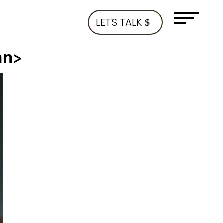
LET'S TALK
an>