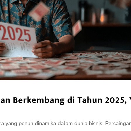
dan Berkembang di Tahun 2025, 
ra yang penuh dinamika dalam dunia bisnis. Persainga