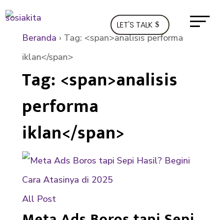
LET'S TALK
Beranda
›
Tag: <span>analisis performa
iklan</span>
Tag: <span>analisis
performa
iklan</span>
All Post
Meta Ads Boros tapi Sepi