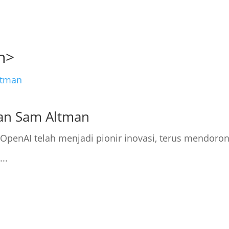
n>
tan Sam Altman
 OpenAI telah menjadi pionir inovasi, terus mendoro
..