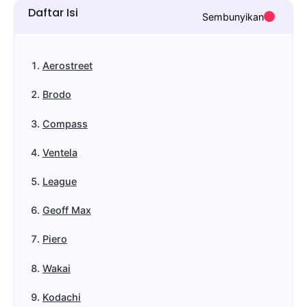
Daftar Isi
Sembunyikan
Aerostreet
Brodo
Compass
Ventela
League
Geoff Max
Piero
Wakai
Kodachi