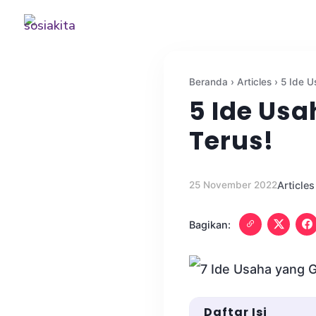
Beranda
›
Articles
›
5 Ide U
5 Ide Us
Terus!
25 November 2022
Articles
Bagikan:
Daftar Isi