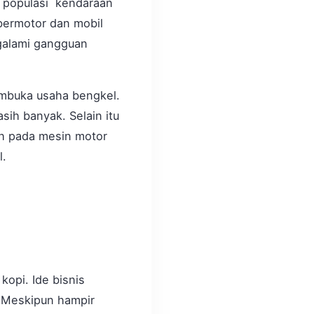
 populasi kendaraan
bermotor dan mobil
ngalami gangguan
mbuka usaha bengkel.
ih banyak. Selain itu
ah pada mesin motor
l.
opi. Ide bisnis
. Meskipun hampir