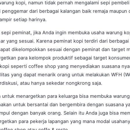
 warung kopi, namun tidak pernah mengalami sepi pembeli
iki penggemar dari berbagai kalangan baik remaja maupu
mpir setiap harinya.
 sepi peminat, jika Anda ingin membuka usaha warung kop
r yang sesuai. Karena peminat kopi terdiri dari berbaga
dapat dikelompokkan sesuai dengan peminat dan target 
rgetkan para kelompok produktif sebagai target konsum
kopi seperti coffee shop yang menyediakan suasana nya
asilitas yang dapat menarik orang untuk melakukan WFH (
rdiskusi, atau hanya sekedar nongkrong saja.
a untuk menargetkan para keluarga bisa membuka warung 
unakan untuk bersantai dan bergembira dengan suasana y
mpul dengan banyak orang. Selain itu Anda juga bisa me
getkan para pekerja lapangan yang mana modal usahanya
offee shop atau coffe & resto.