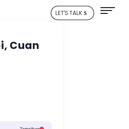
LET'S TALK
i, Cuan
Tampilkan